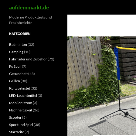
Suchen
aufdemmarkt.de
Zum
Moderne Produkttests und
Praxisberichte
Inhalt
springen
KATEGORIEN
Badminton
(32)
Camping
(10)
Fahrräder und Zubehör
(72)
Fußball
(7)
Gesundheit
(43)
Grillen
(30)
Kurz getestet
(32)
LED-Leuchtmittel
(3)
Mobiler Strom
(3)
Nachhaltigkeit
(26)
Scooter
(5)
Sport und Spiel
(38)
Startseite
(7)