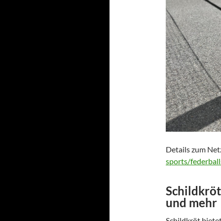
Details zum Net
sports/federbal
Schildkrö
und mehr
Schildkröt biet