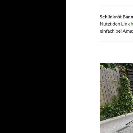
Schildkröt Bad
Nutzt den Link
h
einfach bei Ama