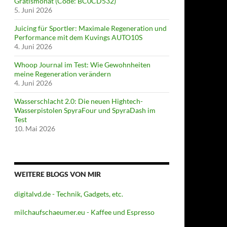
Gratismonat (Code: BC0CD532)
5. Juni 2026
Juicing für Sportler: Maximale Regeneration und
Performance mit dem Kuvings AUTO10S
4. Juni 2026
Whoop Journal im Test: Wie Gewohnheiten
meine Regeneration verändern
4. Juni 2026
Wasserschlacht 2.0: Die neuen Hightech-
Wasserpistolen SpyraFour und SpyraDash im
Test
10. Mai 2026
WEITERE BLOGS VON MIR
digitalvd.de - Technik, Gadgets, etc.
milchaufschaeumer.eu - Kaffee und Espresso