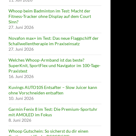
Whoop beim Badminton im Test: Macht der
Fitness-Tracker ohne Display auf dem Court
Sinn?
27. Juni 2026
Novafon max+ im Test: Das neue Flaggschiff der
Schallwellentherapie im Praxiseinsatz
27. Juni 2026
Welches Whoop-Armband ist das beste?
SuperKnit, SportFlex und Navigator im 100-Tage-
Praxistest
16. Juni 2026
Kuvings AUTO10S Entsafter – Slow Juicer kann
ohne Vorschneiden entsaften
10. Juni 2026
Garmin Fenix 8 im Test: Die Premium-Sportuhr
mit AMOLED im Fokus
8. Juni 2026
Whoop Gutschein: So sicherst du dir einen