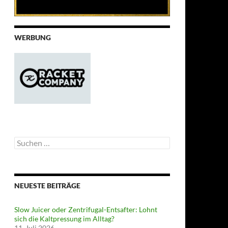
WERBUNG
Suchen
nach:
NEUESTE BEITRÄGE
Slow Juicer oder Zentrifugal-Entsafter: Lohnt
sich die Kaltpressung im Alltag?
11. Juli 2026