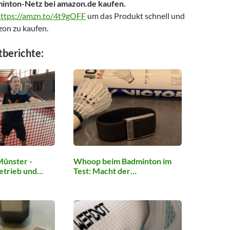
minton-Netz bei amazon.de kaufen.
ttps://amzn.to/4t9gOFF
um das Produkt schnell und
zon zu kaufen.
tberichte:
Münster -
Whoop beim Badminton im
betrieb und…
Test: Macht der…