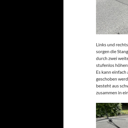
Links und rechts
sorgen die Stan
durch zwei weite
stufenlos höhenv
Es kann einfach
geschoben werde
besteht aus sch
zusammen in ein