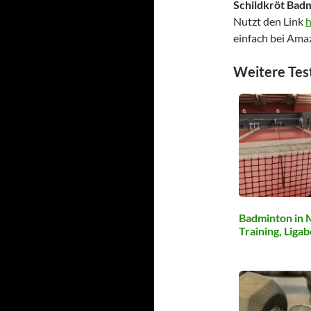
Schildkröt Bad
Nutzt den Link
h
einfach bei Ama
Weitere Tes
Badminton in 
Training, Liga