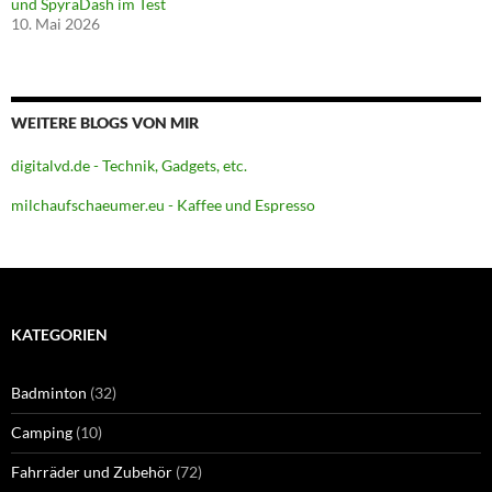
und SpyraDash im Test
10. Mai 2026
WEITERE BLOGS VON MIR
digitalvd.de - Technik, Gadgets, etc.
milchaufschaeumer.eu - Kaffee und Espresso
KATEGORIEN
Badminton
(32)
Camping
(10)
Fahrräder und Zubehör
(72)