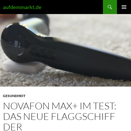
Zum
Suchen
aufdemmarkt.de
Inhalt
PRIMÄR
springen
MENÜ
GESUNDHEIT
NOVAFON MAX+ IM TEST:
DAS NEUE FLAGGSCHIFF
DER