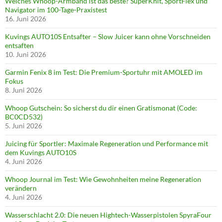
Welches Whoop-Armband ist das beste? SuperKnit, SportFlex und
Navigator im 100-Tage-Praxistest
16. Juni 2026
Kuvings AUTO10S Entsafter – Slow Juicer kann ohne Vorschneiden
entsaften
10. Juni 2026
Garmin Fenix 8 im Test: Die Premium-Sportuhr mit AMOLED im
Fokus
8. Juni 2026
Whoop Gutschein: So sicherst du dir einen Gratismonat (Code:
BC0CD532)
5. Juni 2026
Juicing für Sportler: Maximale Regeneration und Performance mit
dem Kuvings AUTO10S
4. Juni 2026
Whoop Journal im Test: Wie Gewohnheiten meine Regeneration
verändern
4. Juni 2026
Wasserschlacht 2.0: Die neuen Hightech-Wasserpistolen SpyraFour