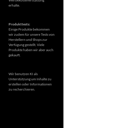
Werbekostenerstattung
erhalte.
Produkttests:
Einige Produkte bekommen
wir zudem für unsere Tests von
Herstellern und Shops zur
Verfügung gestellt. Viele
Produkte haben wir aber auch
gekauft.
Wir benutzen KI als
Unterstützung um Inhalte zu
erstellen oder Informationen
zu recherchieren.