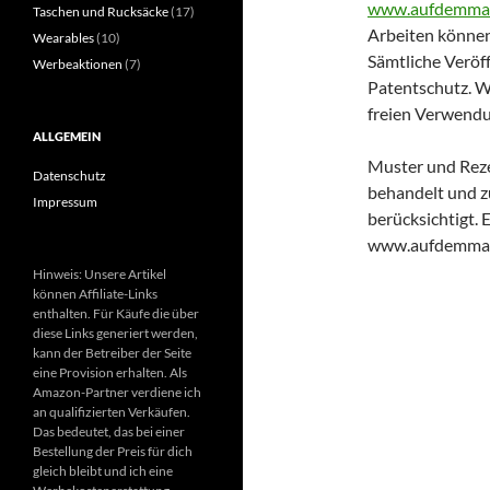
www.aufdemmar
Taschen und Rucksäcke
(17)
Arbeiten können
Wearables
(10)
Sämtliche Veröf
Werbeaktionen
(7)
Patentschutz. 
freien Verwendu
ALLGEMEIN
Muster und Rez
Datenschutz
behandelt und z
Impressum
berücksichtigt. 
www.aufdemmark
Hinweis: Unsere Artikel
können Affiliate-Links
enthalten. Für Käufe die über
diese Links generiert werden,
kann der Betreiber der Seite
eine Provision erhalten. Als
Amazon-Partner verdiene ich
an qualifizierten Verkäufen.
Das bedeutet, das bei einer
Bestellung der Preis für dich
gleich bleibt und ich eine