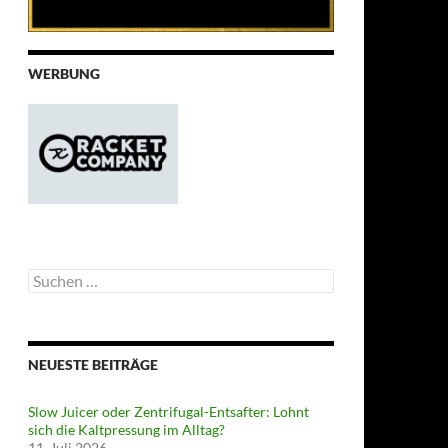
WERBUNG
Suchen
nach:
NEUESTE BEITRÄGE
Slow Juicer oder Zentrifugal-Entsafter: Lohnt
sich die Kaltpressung im Alltag?
11. Juli 2026