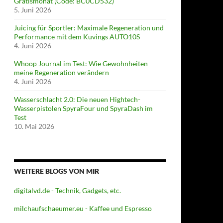
Gratismonat (Code: BC0CD532)
5. Juni 2026
Juicing für Sportler: Maximale Regeneration und
Performance mit dem Kuvings AUTO10S
4. Juni 2026
Whoop Journal im Test: Wie Gewohnheiten
meine Regeneration verändern
4. Juni 2026
Wasserschlacht 2.0: Die neuen Hightech-
Wasserpistolen SpyraFour und SpyraDash im
Test
10. Mai 2026
WEITERE BLOGS VON MIR
digitalvd.de - Technik, Gadgets, etc.
milchaufschaeumer.eu - Kaffee und Espresso