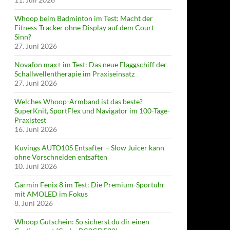
Whoop beim Badminton im Test: Macht der
Fitness-Tracker ohne Display auf dem Court
Sinn?
27. Juni 2026
Novafon max+ im Test: Das neue Flaggschiff der
Schallwellentherapie im Praxiseinsatz
27. Juni 2026
Welches Whoop-Armband ist das beste?
SuperKnit, SportFlex und Navigator im 100-Tage-
Praxistest
16. Juni 2026
Kuvings AUTO10S Entsafter – Slow Juicer kann
ohne Vorschneiden entsaften
10. Juni 2026
Garmin Fenix 8 im Test: Die Premium-Sportuhr
mit AMOLED im Fokus
8. Juni 2026
Whoop Gutschein: So sicherst du dir einen