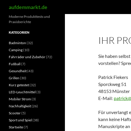
Suchen
aufdemmarkt.de
Zum
Moderne Produkttests und
Praxisberichte
Inhalt
springen
KATEGORIEN
IHR P
Badminton
(32)
Camping
(10)
Sie haben selbs
Fahrräder und Zubehör
(72)
vorstellen? Spre
Fußball
(7)
Gesundheit
(43)
Patrick Fiekers
Grillen
(30)
Sporckweg 51
Kurz getestet
(32)
48153 Münster
LED-Leuchtmittel
(3)
E-Mail:
patrick@
Mobiler Strom
(3)
Nachhaltigkeit
(26)
Für unverlangt 
Scooter
(5)
kann keine Haf
Sport und Spiel
(38)
Manuskripte an d
Startseite
(7)