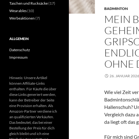
Taschen und Rucksäcke
(17)
BADMINTON
Wearables
(10)
MEIN 
Werbeaktionen
(7)
GEHEI
GRIPSO
ALLGEMEIN
ENDLI
Datenschutz
Impressum
OHNE 
26. JANUAR 202
Hinweis: Unsere Artikel
können Affiliate-Links
enthalten. Für Käufe die über
Wie viel Zeit ve
diese Links generiert werden,
Badmintonschläg
kann der Betreiber der Seite
eine Provision erhalten. Als
Hallenschuh? Un
Amazon-Partner verdiene ich
Vergleich dazu 
an qualifizierten Verkäufen.
da liegt oft das
Das bedeutet, das bei einer
Bestellung der Preis für dich
gleich bleibt und ich eine
Für mich sind G