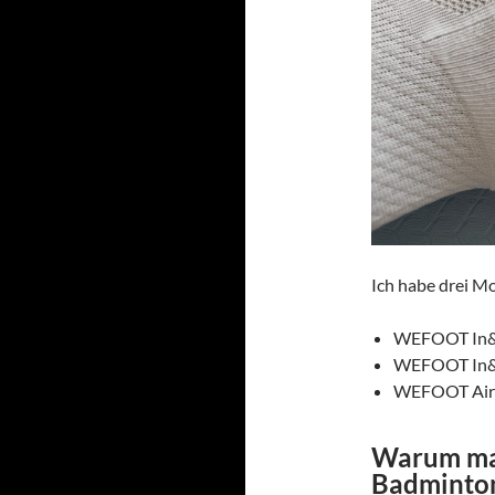
Ich habe drei M
WEFOOT In&O
WEFOOT In&O
WEFOOT Air G
Warum ma
Badminton