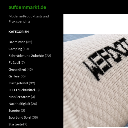
Suchen
aufdemmarkt.de
Zum
Moderne Produkttests und
Praxisberichte
Inhalt
springen
KATEGORIEN
Badminton
(32)
Camping
(10)
Fahrräder und Zubehör
(72)
Fußball
(7)
Gesundheit
(43)
Grillen
(30)
Kurz getestet
(32)
LED-Leuchtmittel
(3)
Mobiler Strom
(3)
Nachhaltigkeit
(26)
Scooter
(5)
Sport und Spiel
(38)
Startseite
(7)