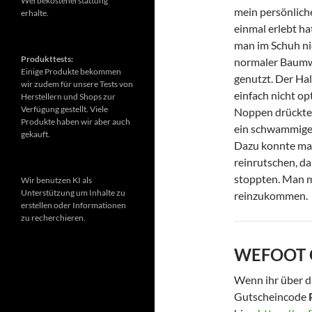
Werbekostenerstattung
mein persönlich
erhalte.
einmal erlebt ha
man im Schuh nic
Produkttests:
normaler Baumwo
Einige Produkte bekommen
genutzt. Der Ha
wir zudem für unsere Tests von
einfach nicht op
Herstellern und Shops zur
Verfügung gestellt. Viele
Noppen drückten
Produkte haben wir aber auch
ein schwammiges
gekauft.
Dazu konnte man
reinrutschen, da
stoppten. Man m
Wir benutzen KI als
Unterstützung um Inhalte zu
reinzukommen.
erstellen oder Informationen
zu recherchieren.
WEFOOT Gu
Wenn ihr über d
Gutscheincode