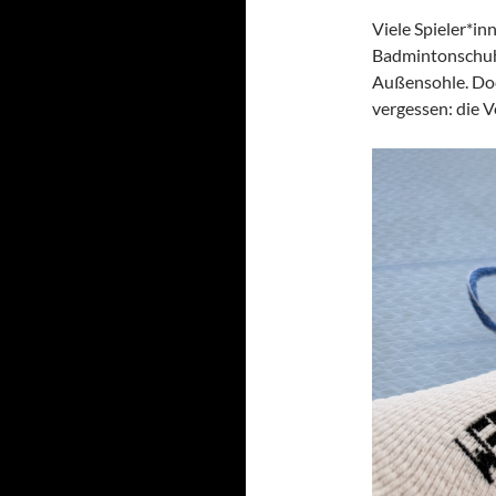
Viele Spieler*in
Badmintonschuhe
Außensohle. Doc
vergessen: die 