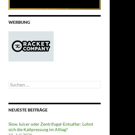
WERBUNG
Suchen
nach:
NEUESTE BEITRÄGE
Slow Juicer oder Zentrifugal-Entsafter: Lohnt
sich die Kaltpressung im Alltag?
11. Juli 2026