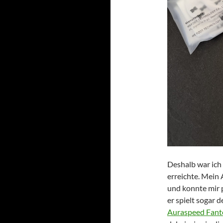
Deshalb war ich
erreichte. Mein
und konnte mir 
er spielt sogar 
Auraspeed Fan