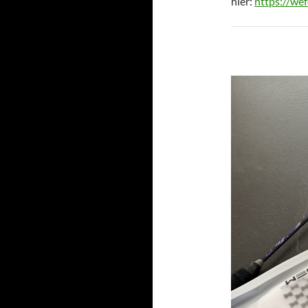
hier:
https://we