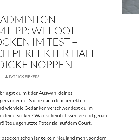
BADMINTON-
MTIPP: WEFOOT
CKEN IM TEST –
CH PERFEKTER HALT
DICKE NOPPEN
6
PATRICK FIEKERS
rbringst du mit der Auswahl deines
ers oder der Suche nach dem perfekten
d wie viele Gedanken verschwendest du im
an deine Socken? Wahrscheinlich wenige und genau
 größte ungenutzte Potenzial auf dem Court.
ripsocken schon lange kein Neuland mehr, sondern