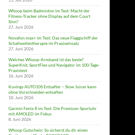
Whoop beim Badminton im Test: Macht der
Fitness-Tracker ohne Display auf dem Court
Sinn?
27. Juni 2026
Novafon max+ im Test: Das neue Flaggschiff der
Schallwellentherapie im Praxiseinsatz
27. Juni 2026
Welches Whoop-Armband ist das beste?
SuperKnit, SportFlex und Navigator im 100-Tage-
Praxistest
16. Juni 2026
Kuvings AUTO10S Entsafter – Slow Juicer kann
ohne Vorschneiden entsaften
10. Juni 2026
Garmin Fenix 8 im Test: Die Premium-Sportuhr
mit AMOLED im Fokus
8. Juni 2026
Whoop Gutschein: So sicherst du dir einen