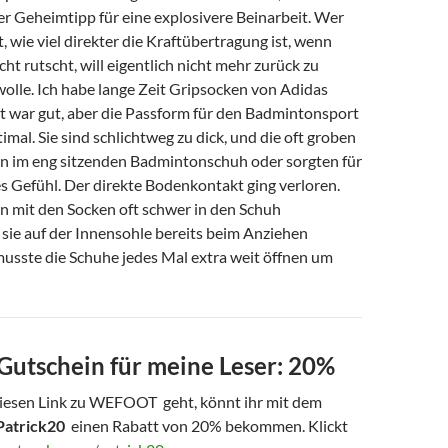
er Geheimtipp für eine explosivere Beinarbeit. Wer
t, wie viel direkter die Kraftübertragung ist, wenn
ht rutscht, will eigentlich nicht mehr zurück zu
lle. Ich habe lange Zeit Gripsocken von Adidas
lt war gut, aber die Passform für den Badmintonsport
timal. Sie sind schlichtweg zu dick, und die oft groben
 im eng sitzenden Badmintonschuh oder sorgten für
 Gefühl. Der direkte Bodenkontakt ging verloren.
 mit den Socken oft schwer in den Schuh
 sie auf der Innensohle bereits beim Anziehen
usste die Schuhe jedes Mal extra weit öffnen um
tschein für meine Leser: 20%
iesen Link zu WEFOOT geht, könnt ihr mit dem
Patrick20
einen Rabatt von 20% bekommen. Klickt