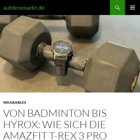
Zum
Suchen
aufdemmarkt.de
Inhalt
PRIMÄR
springen
MENÜ
WEARABLES
VON BADMINTON BIS
HYROX: WIE SICH DIE
AMAZFIT T-REX 3 PRO