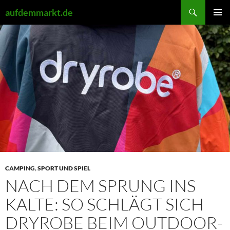
Zum
Suchen
aufdemmarkt.de
Inhalt
PRIMÄR
springen
MENÜ
CAMPING
,
SPORT UND SPIEL
NACH DEM SPRUNG INS
KALTE: SO SCHLÄGT SICH
DRYROBE BEIM OUTDOOR-