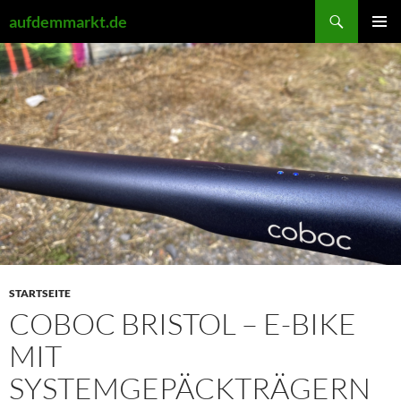
Zum
Suchen
aufdemmarkt.de
Inhalt
PRIMÄR
springen
MENÜ
STARTSEITE
COBOC BRISTOL – E-BIKE
MIT
SYSTEMGEPÄCKTRÄGERN