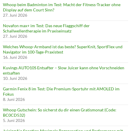
Whoop beim Badminton im Test: Macht der Fitness-Tracker ohne
Display auf dem Court Sinn?
27. Juni 2026
Novafon max+ im Test: Das neue Flaggschiff der
Schallwellentherapie im Praxiseinsatz
27. Juni 2026
Welches Whoop-Armband ist das beste? SuperKnit, SportFlex und
Navigator im 100-Tage-Praxistest
16. Juni 2026
Kuvings AUTO10S Entsafter – Slow Juicer kann ohne Vorschneiden
entsaften
10. Juni 2026
Garmin Fenix 8 im Test: Die Premium-Sportuhr mit AMOLED im
Fokus
8. Juni 2026
Whoop Gutschein: So sicherst du dir einen Gratismonat (Code:
BC0CD532)
5. Juni 2026
Juicing für Sportler: Maximale Regeneration und Performance mit