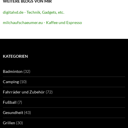
WEITERE BLOGS VON MIR
digitalvd.de - Technik, Gadgets, etc.
milchaufschaeumer.eu - Kaffee und Espresso
KATEGORIEN
Badminton
(32)
Camping
(10)
Fahrräder und Zubehör
(72)
Fußball
(7)
Gesundheit
(43)
Grillen
(30)