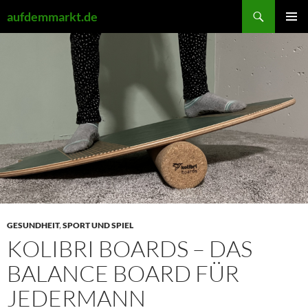
Zum
Suchen
aufdemmarkt.de
Inhalt
PRIMÄR
springen
MENÜ
GESUNDHEIT
,
SPORT UND SPIEL
KOLIBRI BOARDS – DAS
BALANCE BOARD FÜR
JEDERMANN