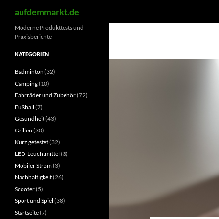
Suchen
aufdemmarkt.de
Zum
Moderne Produkttests und
Praxisberichte
Inhalt
springen
KATEGORIEN
Badminton
(32)
Camping
(10)
Fahrräder und Zubehör
(72)
Fußball
(7)
Gesundheit
(43)
Grillen
(30)
Kurz getestet
(32)
LED-Leuchtmittel
(3)
Mobiler Strom
(3)
Nachhaltigkeit
(26)
Scooter
(5)
Sport und Spiel
(38)
Startseite
(7)