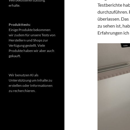
Werbekostenerstattung
Testberichte hab
erhalte.
durchzuführen. F
überlassen. Das 
Produkttests:
zu sehen ist, ha
Einige Produkte bekommen
Erfahrungen ich
wir zudem für unsere Tests von
Herstellern und Shops zur
Verfügung gestellt. Viele
Produkte haben wir aber auch
gekauft.
Wir benutzen KI als
Unterstützung um Inhalte zu
erstellen oder Informationen
zu recherchieren.