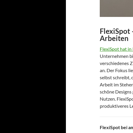
FlexiSpot
Arbeiten
FlexiSpot hat i
Unternehmen bie
verschiedenes Zu
an. Der Fokus li
selbst schreibt
Arbeit im Stehen
schöne Designs 
Nutzen. FlexiSp
produktiveres Le
FlexiSpot bei a