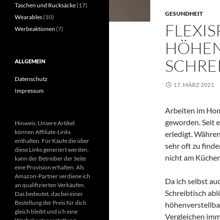
Taschen und Rucksäcke
(17)
GESUNDHEIT
Wearables
(10)
FLEXIS
Werbeaktionen
(7)
HÖHEN
SCHRE
ALLGEMEIN
Datenschutz
17. MÄRZ 2021
Impressum
Arbeiten im Hom
geworden. Seit e
Hinweis: Unsere Artikel
können Affiliate-Links
erledigt. Währe
enthalten. Für Käufe die über
sehr oft zu find
diese Links generiert werden,
nicht am Küchen
kann der Betreiber der Seite
eine Provision erhalten. Als
Amazon-Partner verdiene ich
Da ich selbst a
an qualifizierten Verkäufen.
Schreibtisch abl
Das bedeutet, das bei einer
Bestellung der Preis für dich
höhenverstellba
gleich bleibt und ich eine
Vergleichen imm