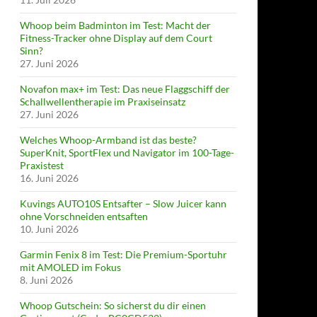
Whoop beim Badminton im Test: Macht der
Fitness-Tracker ohne Display auf dem Court
Sinn?
27. Juni 2026
Novafon max+ im Test: Das neue Flaggschiff der
Schallwellentherapie im Praxiseinsatz
27. Juni 2026
Welches Whoop-Armband ist das beste?
SuperKnit, SportFlex und Navigator im 100-Tage-
Praxistest
16. Juni 2026
Kuvings AUTO10S Entsafter – Slow Juicer kann
ohne Vorschneiden entsaften
10. Juni 2026
Garmin Fenix 8 im Test: Die Premium-Sportuhr
mit AMOLED im Fokus
8. Juni 2026
Whoop Gutschein: So sicherst du dir einen