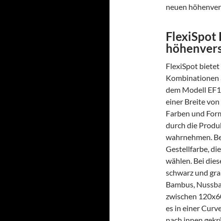
neuen höhenvers
FlexiSpot 
höhenvers
FlexiSpot bietet
Kombinationen an
dem Modell EF1 
einer Breite vo
Farben und Form
durch die Produk
wahrnehmen. Bei 
Gestellfarbe, di
wählen. Bei dies
schwarz und grau
Bambus, Nussbau
zwischen 120x6
es in einer Curv
nach innen gek