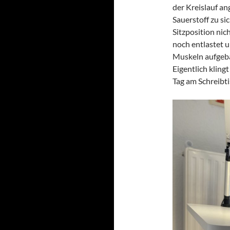
der Kreislauf a
Sauerstoff zu s
Sitzposition ni
noch entlastet 
Muskeln aufgeba
Eigentlich kling
Tag am Schreibti