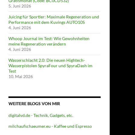
Gratismonat (Code: BC0CD532)
5. Juni 2026
Juicing für Sportler: Maximale Regeneration und
Performance mit dem Kuvings AUTO10S
4. Juni 2026
Whoop Journal im Test: Wie Gewohnheiten
meine Regeneration verändern
4. Juni 2026
Wasserschlacht 2.0: Die neuen Hightech-
Wasserpistolen SpyraFour und SpyraDash im
Test
10. Mai 2026
WEITERE BLOGS VON MIR
digitalvd.de - Technik, Gadgets, etc.
milchaufschaeumer.eu - Kaffee und Espresso