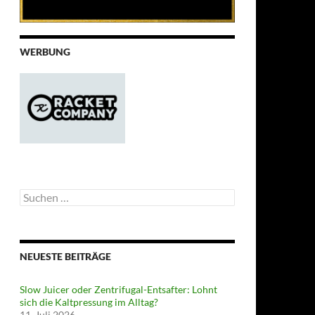
WERBUNG
Suchen
nach:
NEUESTE BEITRÄGE
Slow Juicer oder Zentrifugal-Entsafter: Lohnt
sich die Kaltpressung im Alltag?
11. Juli 2026