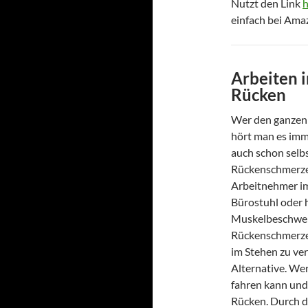
Nutzt den Link
h
einfach bei Ama
Arbeiten i
Rücken
Wer den ganzen T
hört man es imme
auch schon selbs
Rückenschmerzen
Arbeitnehmer im
Bürostuhl oder 
Muskelbeschwer
Rückenschmerzen
im Stehen zu ver
Alternative. We
fahren kann und
Rücken. Durch d