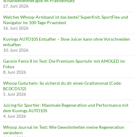
Schallwellentherapie im Praxiseinsatz
27. Juni 2026
Welches Whoop-Armband ist das beste? SuperKnit, SportFlex und
Navigator im 100-Tage-Praxistest
16. Juni 2026
Kuvings AUTO10S Entsafter – Slow Juicer kann ohne Vorschneiden
entsaften
10. Juni 2026
Garmin Fenix 8 im Test: Die Premium-Sportuhr mit AMOLED im
Fokus
8. Juni 2026
Whoop Gutschein: So sicherst du dir einen Gratismonat (Code:
BC0CD532)
5. Juni 2026
Juicing für Sportler: Maximale Regeneration und Performance mit
dem Kuvings AUTO10S
4. Juni 2026
Whoop Journal im Test: Wie Gewohnheiten meine Regeneration
verändern