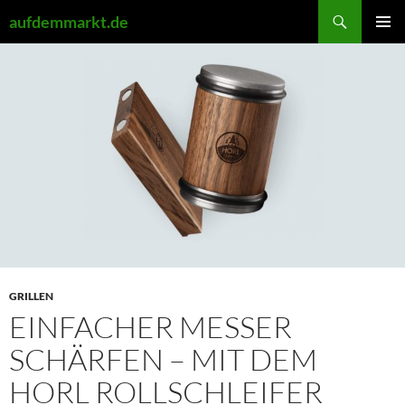
Zum
Suchen
aufdemmarkt.de
Inhalt
PRIMÄR
springen
MENÜ
GRILLEN
EINFACHER MESSER
SCHÄRFEN – MIT DEM
HORL ROLLSCHLEIFER