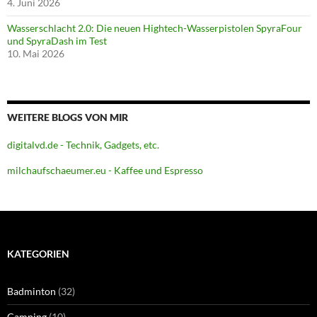
4. Juni 2026
Wasserschlacht 2.0: Die neuen Hightech-Wasserpistolen SpyraFour
und SpyraDash im Test
10. Mai 2026
WEITERE BLOGS VON MIR
digitalvd.de - Technik, Gadgets, etc.
milchaufschaeumer.eu - Kaffee und Espresso
KATEGORIEN
Badminton
(32)
Camping
(10)