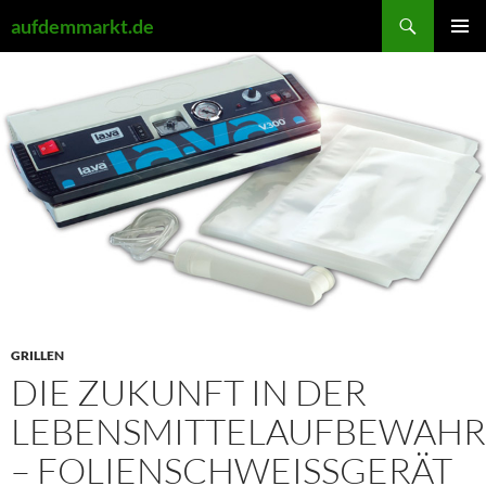
Zum
Suchen
aufdemmarkt.de
Inhalt
PRIMÄR
springen
MENÜ
GRILLEN
DIE ZUKUNFT IN DER
LEBENSMITTELAUFBEWAH
– FOLIENSCHWEISSGERÄT V