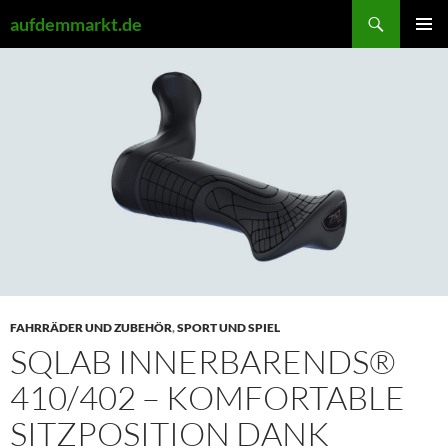
Zum
Suchen
aufdemmarkt.de
Inhalt
PRIMÄR
springen
MENÜ
FAHRRÄDER UND ZUBEHÖR
,
SPORT UND SPIEL
SQLAB INNERBARENDS®
410/402 – KOMFORTABLE
SITZPOSITION DANK