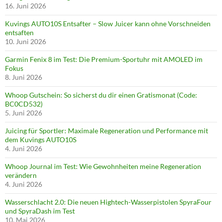
16. Juni 2026
Kuvings AUTO10S Entsafter – Slow Juicer kann ohne Vorschneiden
entsaften
10. Juni 2026
Garmin Fenix 8 im Test: Die Premium-Sportuhr mit AMOLED im
Fokus
8. Juni 2026
Whoop Gutschein: So sicherst du dir einen Gratismonat (Code:
BC0CD532)
5. Juni 2026
Juicing für Sportler: Maximale Regeneration und Performance mit
dem Kuvings AUTO10S
4. Juni 2026
Whoop Journal im Test: Wie Gewohnheiten meine Regeneration
verändern
4. Juni 2026
Wasserschlacht 2.0: Die neuen Hightech-Wasserpistolen SpyraFour
und SpyraDash im Test
10. Mai 2026