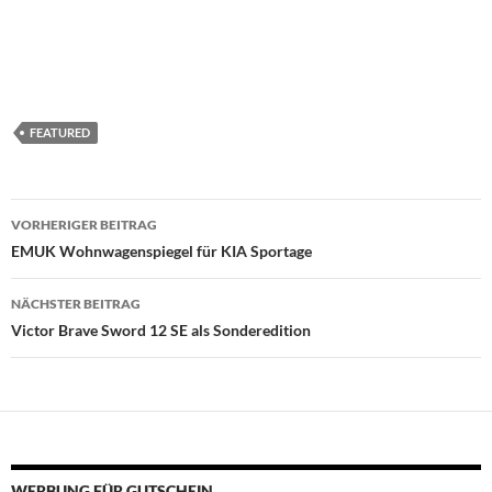
FEATURED
Beitragsnavigation
VORHERIGER BEITRAG
EMUK Wohnwagenspiegel für KIA Sportage
NÄCHSTER BEITRAG
Victor Brave Sword 12 SE als Sonderedition
WERBUNG FÜR GUTSCHEIN