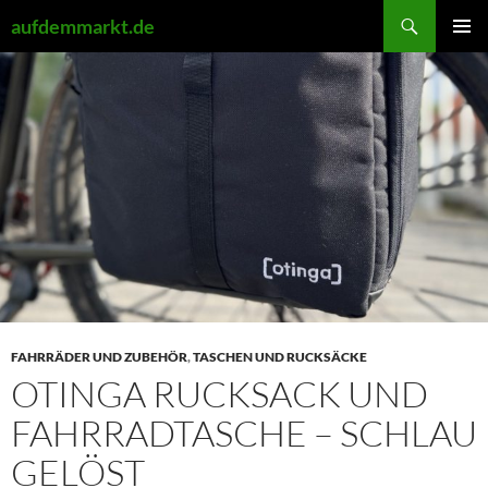
Zum
Suchen
aufdemmarkt.de
Inhalt
PRIMÄR
springen
MENÜ
FAHRRÄDER UND ZUBEHÖR
,
TASCHEN UND RUCKSÄCKE
OTINGA RUCKSACK UND
FAHRRADTASCHE – SCHLAU
GELÖST