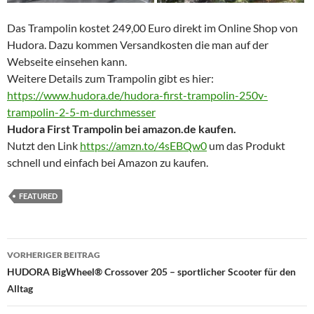
Das Trampolin kostet 249,00 Euro direkt im Online Shop von
Hudora. Dazu kommen Versandkosten die man auf der
Webseite einsehen kann.
Weitere Details zum Trampolin gibt es hier:
https://www.hudora.de/hudora-first-trampolin-250v-
trampolin-2-5-m-durchmesser
Hudora First Trampolin bei amazon.de kaufen.
Nutzt den Link
https://amzn.to/4sEBQw0
um das Produkt
schnell und einfach bei Amazon zu kaufen.
FEATURED
Beitragsnavigation
VORHERIGER BEITRAG
HUDORA BigWheel® Crossover 205 – sportlicher Scooter für den
Alltag