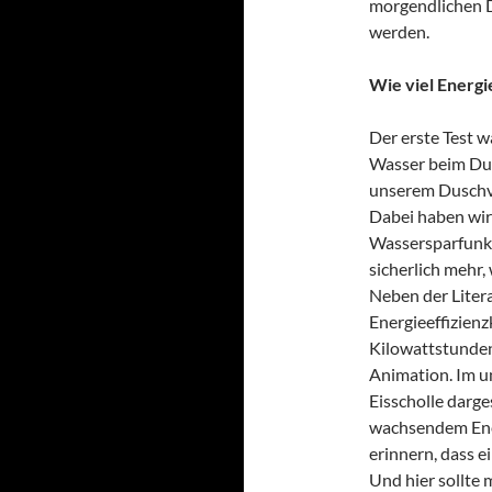
morgendlichen 
werden.
Wie viel Energi
Der erste Test wa
Wasser beim Dus
unserem Duschvo
Dabei haben wir
Wassersparfunkt
sicherlich mehr
Neben der Liter
Energieeffizienz
Kilowattstunden
Animation. Im un
Eisscholle darge
wachsendem Ener
erinnern, dass 
Und hier sollte 