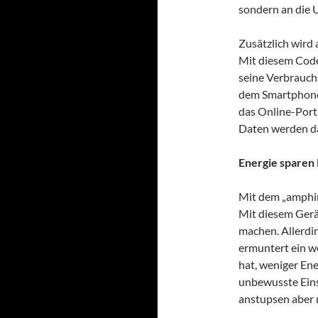
sondern an die 
Zusätzlich wird 
Mit diesem Code
seine Verbrauch
dem Smartphone 
das Online-Porta
Daten werden da
Energie sparen 
Mit dem „amphiro
Mit diesem Gerä
machen. Allerdin
ermuntert ein we
hat, weniger Ene
unbewusste Einsp
anstupsen aber