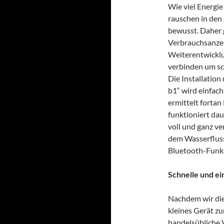
Wie viel Energie
rauschen in den 
bewusst. Daher 
Verbrauchsanzeig
Weiterentwicklu
verbinden um sch
Die Installation
b1“ wird einfac
ermittelt forta
funktioniert da
voll und ganz ve
dem Wasserfluss 
Bluetooth-Funkt
Schnelle und ein
Nachdem wir die
kleines Gerät zu
handelsübliche 