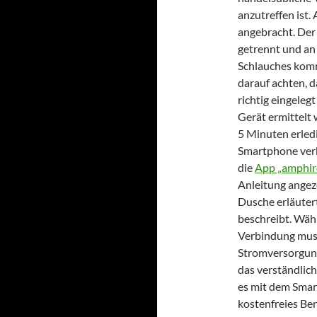
anzutreffen ist.
angebracht. De
getrennt und an 
Schlauches komm
darauf achten, 
richtig eingeleg
Gerät ermittelt w
5 Minuten erledi
Smartphone ver
die
App „amphir
Anleitung angeze
Dusche erläuter
beschreibt. Wäh
Verbindung muss
Stromversorgung 
das verständlic
es mit dem Smar
kostenfreies Be