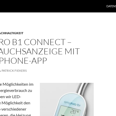
DATEN
CHHALTIGKEIT
RO B1 CONNECT –
AUCHSANZEIGE MIT
PHONE-APP
PATRICK FIEKERS
he Möglichkeiten im
ergieverbrauch zu
ben wir LED-
e Möglichkeit den
 verschiedener
eren, die Heizung