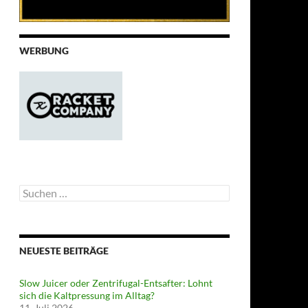
WERBUNG
Suchen
nach:
NEUESTE BEITRÄGE
Slow Juicer oder Zentrifugal-Entsafter: Lohnt
sich die Kaltpressung im Alltag?
11. Juli 2026