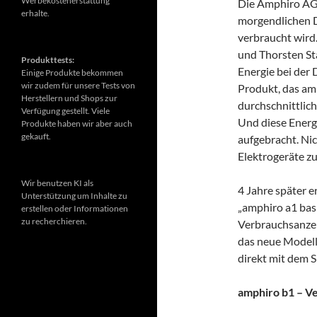
Werbekostenerstattung
Die Amphiro AG 
erhalte.
morgendlichen D
verbraucht wird
und Thorsten St
Produkttests:
Energie bei der
Einige Produkte bekommen
wir zudem für unsere Tests von
Produkt, das amp
Herstellern und Shops zur
durchschnittlic
Verfügung gestellt. Viele
Und diese Energ
Produkte haben wir aber auch
gekauft.
aufgebracht. Ni
Elektrogeräte z
Wir benutzen KI als
4 Jahre später e
Unterstützung um Inhalte zu
„amphiro a1 basi
erstellen oder Informationen
zu recherchieren.
Verbrauchsanzei
das neue Modell
direkt mit dem 
amphiro b1 – V