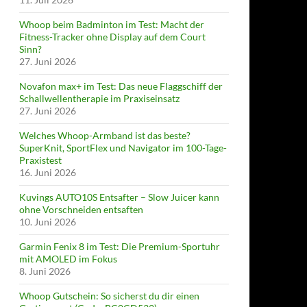
Whoop beim Badminton im Test: Macht der
Fitness-Tracker ohne Display auf dem Court
Sinn?
27. Juni 2026
Novafon max+ im Test: Das neue Flaggschiff der
Schallwellentherapie im Praxiseinsatz
27. Juni 2026
Welches Whoop-Armband ist das beste?
SuperKnit, SportFlex und Navigator im 100-Tage-
Praxistest
16. Juni 2026
Kuvings AUTO10S Entsafter – Slow Juicer kann
ohne Vorschneiden entsaften
10. Juni 2026
Garmin Fenix 8 im Test: Die Premium-Sportuhr
mit AMOLED im Fokus
8. Juni 2026
Whoop Gutschein: So sicherst du dir einen