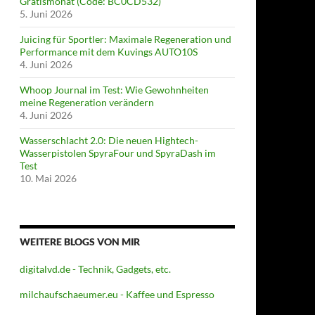
Gratismonat (Code: BC0CD532)
5. Juni 2026
Juicing für Sportler: Maximale Regeneration und
Performance mit dem Kuvings AUTO10S
4. Juni 2026
Whoop Journal im Test: Wie Gewohnheiten
meine Regeneration verändern
4. Juni 2026
Wasserschlacht 2.0: Die neuen Hightech-
Wasserpistolen SpyraFour und SpyraDash im
Test
10. Mai 2026
WEITERE BLOGS VON MIR
digitalvd.de - Technik, Gadgets, etc.
milchaufschaeumer.eu - Kaffee und Espresso