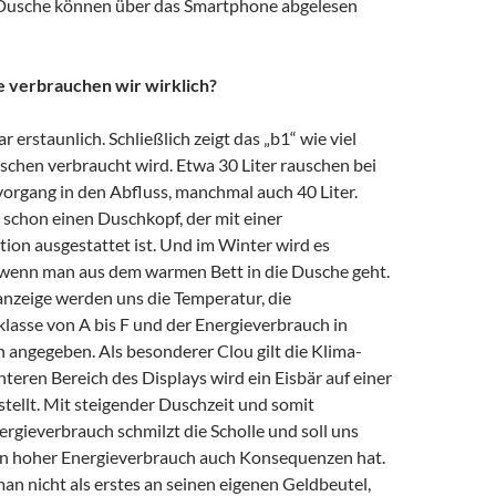
Dusche können über das Smartphone abgelesen
e verbrauchen wir wirklich?
r erstaunlich. Schließlich zeigt das „b1“ wie viel
chen verbraucht wird. Etwa 30 Liter rauschen bei
rgang in den Abfluss, manchmal auch 40 Liter.
 schon einen Duschkopf, der mit einer
ion ausgestattet ist. Und im Winter wird es
, wenn man aus dem warmen Bett in die Dusche geht.
anzeige werden uns die Temperatur, die
klasse von A bis F und der Energieverbrauch in
 angegeben. Als besonderer Clou gilt die Klima-
teren Bereich des Displays wird ein Eisbär auf einer
stellt. Mit steigender Duschzeit und somit
gieverbrauch schmilzt die Scholle und soll uns
ein hoher Energieverbrauch auch Konsequenzen hat.
man nicht als erstes an seinen eigenen Geldbeutel,