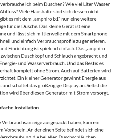
 verbrauche ich beim Duschen? Wie viel Liter Wasser
Abfluss? Viele Haushalte sind sich dessen nicht
gibt es mit dem „amphiro b1“ nun eine weitere
e für die Dusche. Das kleine Gerät ist eine
ng und lässt sich mittlerweile mit dem Smartphone
nell und einfach Verbrauchsprofile zu generieren.
 und Einrichtung ist spielend einfach. Das „amphiro
h zwischen Duschkopf und Schlauch angebracht und
n Energie- und Wasserverbrauch. Und das Beste: es
uerhaft komplett ohne Strom. Auch auf Batterien wird
rzichtet. Ein kleiner Generator gewinnt Energie aus
und schaltet das großzügige Display an. Selbst die
ion wird über diesen Generator mit Strom versorgt.
fache Installation
 Verbrauchsanzeige ausgepackt haben, kam ein
m Vorschein. An der einen Seite befindet sich eine
Verschraubung, die bei allen Duschschläuchen