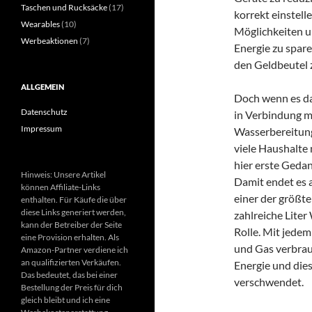
Taschen und Rucksäcke
(17)
korrekt einstelle
Wearables
(10)
Möglichkeiten u
Werbeaktionen
(7)
Energie zu spar
den Geldbeutel 
ALLGEMEIN
Doch wenn es d
Datenschutz
in Verbindung m
Impressum
Wasserbereitung
viele Haushalte 
hier erste Gedan
Hinweis: Unsere Artikel
Damit endet es a
können Affiliate-Links
einer der größt
enthalten. Für Käufe die über
diese Links generiert werden,
zahlreiche Liter
kann der Betreiber der Seite
Rolle. Mit jede
eine Provision erhalten. Als
und Gas verbrau
Amazon-Partner verdiene ich
an qualifizierten Verkäufen.
Energie und die
Das bedeutet, das bei einer
verschwendet.
Bestellung der Preis für dich
gleich bleibt und ich eine